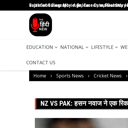
Rajat Sood Biography: Age, Career, and Comedy J
Battle of Galwan Movie: Release Date, Real Story 
EDUCATION
NATIONAL
LIFESTYLE
WE
CONTACT US
Home
Sports News
Cricket News
NZ VS PAK: हसन नवाज ने एक रिकॉर्ड