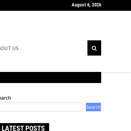
August 6, 2026
ina Roshan Biography: Talent, Dreams & Bollywood Journey
BOUT US
earch
Search
LATEST POSTS