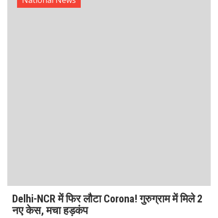
National News
Severe Rainfall Alert: गोवा-महाराष्ट्र में मौसम का
कहर, IMD ने दी भारी बारिश की चेतावनी
भारत मौसम विज्ञान विभाग (IMD) ने Severe Rainfall Alert जारी
करते हुए पश्चिमी तट पर रहने वाले लोगों को सतर्क रहने की सलाह दी
है। कम दबाव प्रणाली के कारण