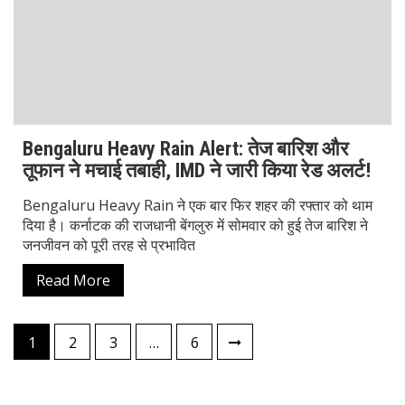
Pashmina Roshan Biography: Talent, Dreams & Bollywood
Journey
Agastya Nanda Net Worth: How Rich is Amitabh
Bachchan’s Grandson?
Khushi Kapoor Biography: From Star Kid to Bollywood
Sensation
CATEGORIES
All Wishes
Automobile
Biography