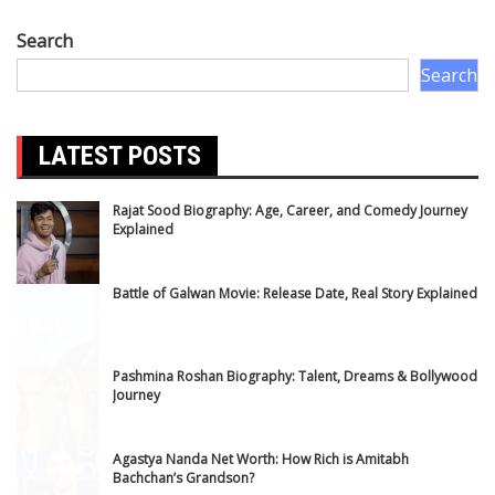
Business news
Crime News
Delhi News
Education News
Entertainment News
Festival
Festival and Event
Finance News
Food
Health News
Horoscope
International News