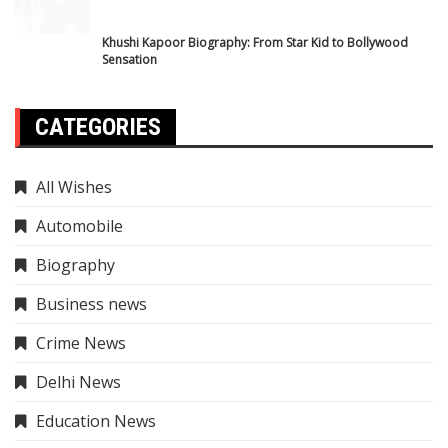
IPL 2025
Mahakumbh
National News
Rojgar Result
sarkari yojana
science news
Sports News
Cricket News
Tech
trending
Trip & Travel