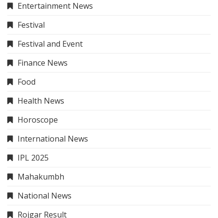
Trip & Travel
Uncategorized
About Me
The Hindi News
– Your trusted source for the latest
and most accurate news in Hindi, covering politics,
business, entertainment, sports, and more. Stay
informed with credible and insightful journalism.
Our Services
About Us
Contact Us
Sitemap
Disclaimer
Privacy Policy