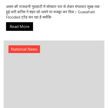
Read More
1
2
3
…
6
Search
Search
LATEST POSTS
Rajat Sood Biography: Age, Career, and Comedy Journey
Explained
Battle of Galwan Movie: Release Date, Real Story Explained