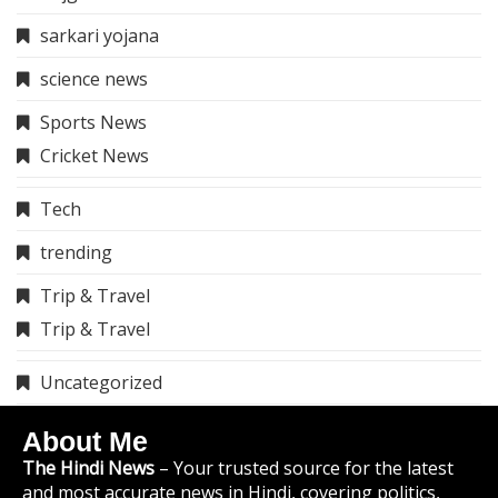
Terms And Conditions
Quick Link
About Us
Contact Us
Sitemap
Disclaimer
Privacy Policy
Terms And Conditions
Contact Us
info@thehindinews.in
9119783741