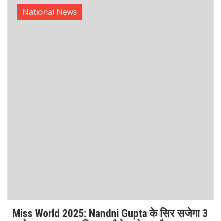
Miss World 2025: Nandni Gupta के सिर सजेगा 3
करोड़ का ताज? जानिए 18 कैरेट गोल्ड और 1770
हीरों की खासियत!
Miss World 2025 का मंच एक बार फिर सुर्खियों में है और भारत की
नंदिनी गुप्ता (Nandni Gupta) इस बार की सबसे प्रबल दावेदार
बनकर उभरी हैं। क्या नंदिनी के
Read More
National News