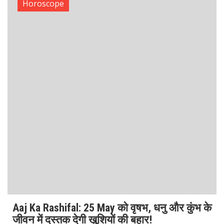
Aaj Ka Rashifal 24 May: तुला को मिल सकता है
बड़ा ऑर्डर, फैमिली लाइफ में आएगी बहार!
Aaj Ka Rashifal 24 मई 2025, शनिवार को चंद्रमा का गोचर मीन
राशि में हो रहा है। इस खगोलीय परिवर्तन का प्रभाव तुला राशि वालों पर
विशेष रूप से दिखाई