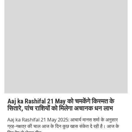
LATEST POSTS
Rajat Sood Biography: Age, Career, and Comedy Journey
Explained
Battle of Galwan Movie: Release Date, Real Story Explained
Pashmina Roshan Biography: Talent, Dreams & Bollywood
Journey
Agastya Nanda Net Worth: How Rich is Amitabh
Bachchan’s Grandson?
Khushi Kapoor Biography: From Star Kid to Bollywood
Sensation