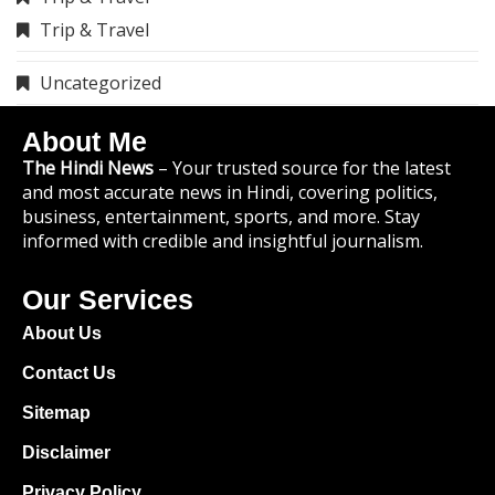
Terms And Conditions
Contact Us
info@thehindinews.in
9119783741
Copyright © 2025 TheHindiNews.in All
rights reserved.