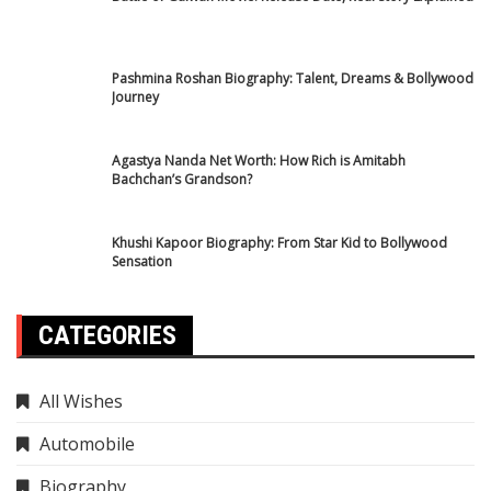
Finance News
Food
Health News
Horoscope
International News
IPL 2025
Mahakumbh
National News
Rojgar Result
sarkari yojana
science news
Sports News