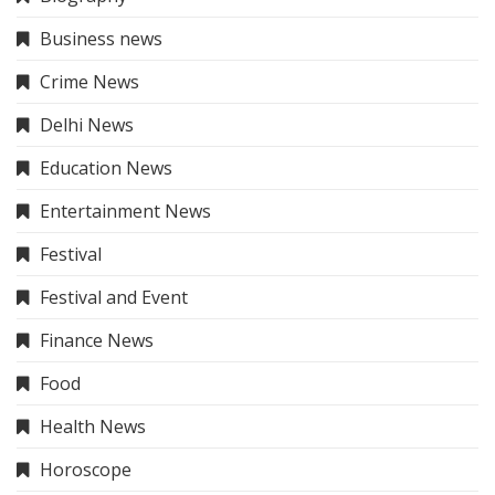
Cricket News
Tech
trending
Trip & Travel
Trip & Travel
Uncategorized
About Me
The Hindi News
– Your trusted source for the latest
and most accurate news in Hindi, covering politics,
business, entertainment, sports, and more. Stay
informed with credible and insightful journalism.
Our Services