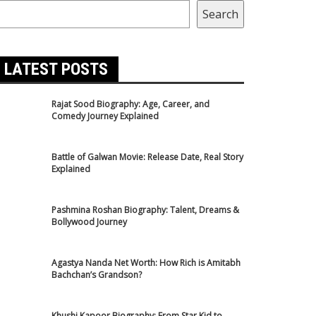
Search
LATEST POSTS
Rajat Sood Biography: Age, Career, and
Comedy Journey Explained
Battle of Galwan Movie: Release Date, Real Story
Explained
Pashmina Roshan Biography: Talent, Dreams &
Bollywood Journey
Agastya Nanda Net Worth: How Rich is Amitabh
Bachchan’s Grandson?
Khushi Kapoor Biography: From Star Kid to