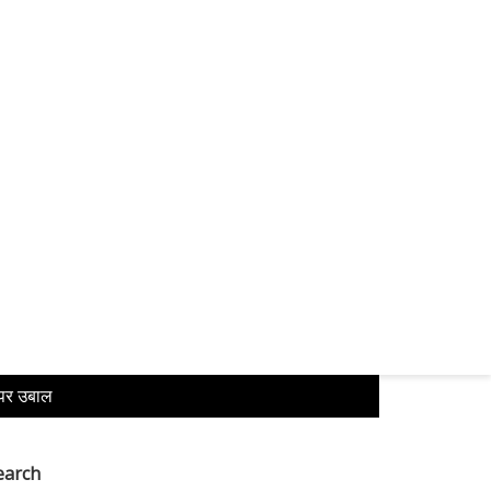
 पर उबाल
earch