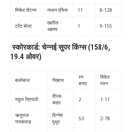
मिचेल सेंटनर
नाथन एलिस
11
8-128
खलील
ट्रेंट बोल्ट
1
9-155
अहमद
स्कोरकार्ड: चेन्नई सुपर किंग्स (158/6,
19.4 ओवर)
रन
विकेट
बल्लेबाज
गेंदबाज
बनाए
पतन
दीपक
राहुल त्रिपाठी
2
1-11
चाहर
ऋतुराज
विग्नेश
53
2-78
गायकवाड़
पुथुर