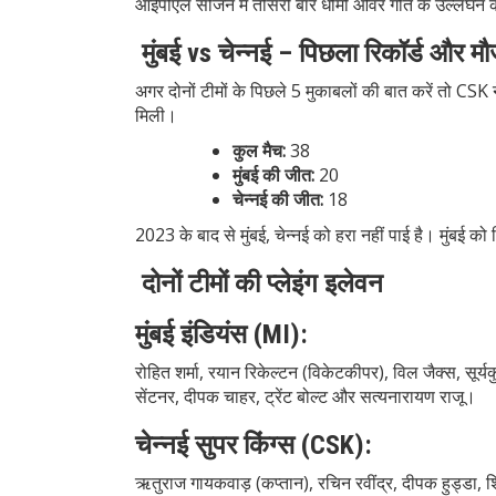
आईपीएल सीजन में तीसरी बार धीमी ओवर गति के उल्लंघन के
मुंबई vs चेन्नई – पिछला रिकॉर्ड और मौ
अगर दोनों टीमों के पिछले 5 मुकाबलों की बात करें तो CSK 
मिली।
कुल मैच:
38
मुंबई की जीत:
20
चेन्नई की जीत:
18
2023 के बाद से मुंबई, चेन्नई को हरा नहीं पाई है। मुं
दोनों टीमों की प्लेइंग इलेवन
मुंबई इंडियंस (MI):
रोहित शर्मा, रयान रिकेल्टन (विकेटकीपर), विल जैक्स, सूर्य
सेंटनर, दीपक चाहर, ट्रेंट बोल्ट और सत्यनारायण राजू।
चेन्नई सुपर किंग्स (CSK):
ऋतुराज गायकवाड़ (कप्तान), रचिन रवींद्र, दीपक हुड्डा, शिव