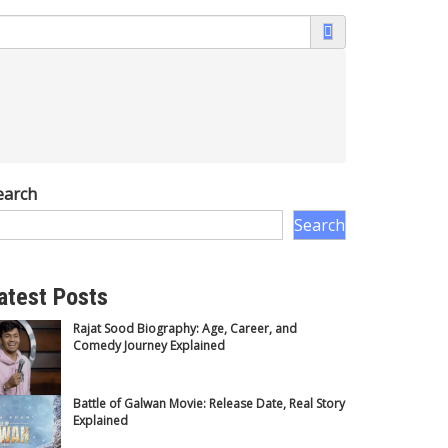
earch
Search
atest Posts
Rajat Sood Biography: Age, Career, and
Comedy Journey Explained
Battle of Galwan Movie: Release Date, Real Story
Explained