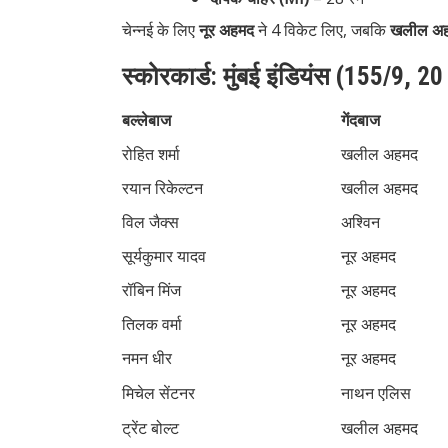
चेन्नई के लिए
नूर अहमद
ने 4 विकेट लिए, जबकि
खलील अ
स्कोरकार्ड: मुंबई इंडियंस (155/9, 2
बल्लेबाज
गेंदबाज
रोहित शर्मा
खलील अहमद
रयान रिकेल्टन
खलील अहमद
विल जैक्स
अश्विन
सूर्यकुमार यादव
नूर अहमद
रॉबिन मिंज
नूर अहमद
तिलक वर्मा
नूर अहमद
नमन धीर
नूर अहमद
मिचेल सेंटनर
नाथन एलिस
ट्रेंट बोल्ट
खलील अहमद