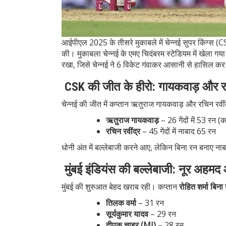
आईपीएल 2025 के तीसरे मुकाबले में चेन्नई सुपर किंग्स (C
की। मुकाबला चेन्नई के एमए चिदंबरम स्टेडियम में खेला गया
रखा, जिसे चेन्नई ने 6 विकेट गंवाकर आसानी से हासिल क
CSK की जीत के हीरो: गायकवाड़ और रचि
चेन्नई की जीत में कप्तान ऋतुराज गायकवाड़ और रचिन रवीं
ऋतुराज गायकवाड़
– 26 गेंदों में 53 रन (क
रचिन रवींद्र
– 45 गेंदों में नाबाद 65 रन
धोनी अंत में बल्लेबाजी करने आए, लेकिन बिना रन बनाए नाब
मुंबई इंडियंस की बल्लेबाजी: नूर अ
मुंबई की शुरुआत बेहद खराब रही। कप्तान
रोहित शर्मा बि
तिलक वर्मा
– 31 रन
सूर्यकुमार यादव
– 29 रन
दीपक चाहर (MI)
– 28 रन