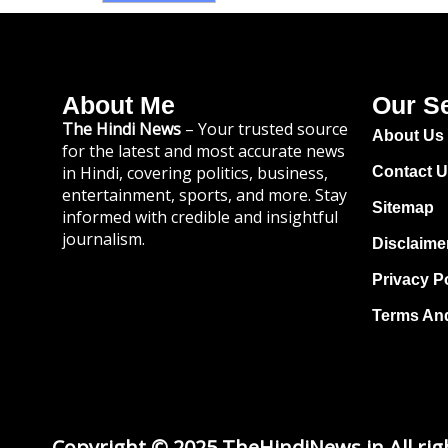
About Me
Our S
The Hindi News
– Your trusted source
About Us
for the latest and most accurate news
in Hindi, covering politics, business,
Contact 
entertainment, sports, and more. Stay
Sitemap
informed with credible and insightful
journalism.
Disclaime
Privacy P
Terms An
Copyright © 2025 TheHindiNews.in All rig