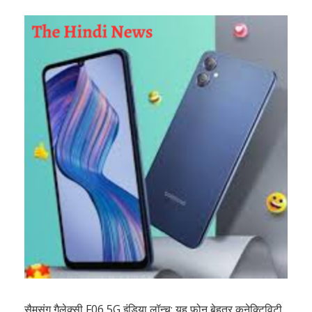
सैमसंग गैलेक्सी F06 5G इंडिया लॉन्च: यह फोन बेहतर कनेक्टिविटी