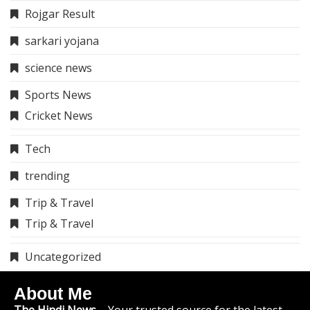
Rojgar Result
sarkari yojana
science news
Sports News
Cricket News
Tech
trending
Trip & Travel
Trip & Travel
Uncategorized
About Me
The Hindi News
– Your trusted source for the latest