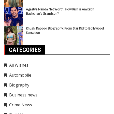
Agastya Nanda Net Worth: How Rich is Amitabh
Bachchan’s Grandson?
Khushi Kapoor Biography: From Star Kid to Bollywood
Sensation
CATEGORIES
All Wishes
Automobile
Biography
Business news
Crime News