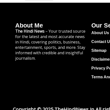
About Me
Our S
The Hindi News
– Your trusted source
About Us
for the latest and most accurate news
in Hindi, covering politics, business,
Contact 
entertainment, sports, and more. Stay
Sitemap
informed with credible and insightful
journalism.
Disclaime
Privacy P
Terms An
Copyright © 2025 TheHindiNews.in All rig