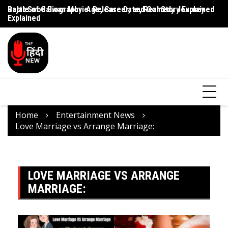
Battle of Galwan Movie: Release Date, Real Story Explained
Pashmina Roshan Biography: Talent, Dreams & Bollywood
Ag
Journey
G
Home
Entertainment News
Love Marriage vs Arrange Marriage:
LOVE MARRIAGE VS ARRANGE
MARRIAGE: