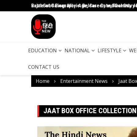
Rajat Sood Biography: Age, Career, and Comedy J
Battle of Galwan Movie: Release Date, Real Story 
EDUCATION
NATIONAL
LIFESTYLE
WE
CONTACT US
Home
Entertainment News
Jaat Box 
JAAT BOX OFFICE COLLECTION: त