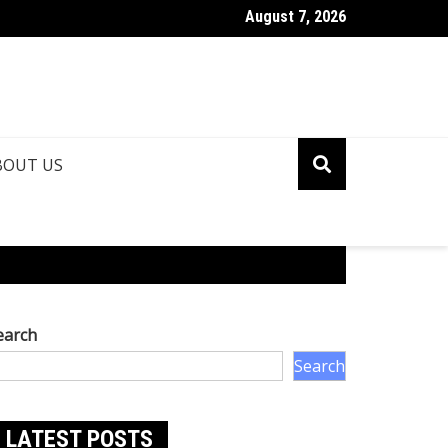
August 7, 2026
ina Roshan Biography: Talent, Dreams & Bollywood Journey
BOUT US
earch
Search
LATEST POSTS