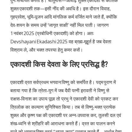
पुनःसंचयित करता है। चातुर्मास—आषाढ़ शुक्ल एकादशी से कार्तिक
शुक्ल एकादशी तक—इसी नींद की अवधि है। इस दौरान विवाह,
गृहप्रवेश, भूमि‑पूजन आदि मांगलिक कर्म वर्जित माने जाते हैं, क्योंकि
देव‑शयन के समय उन्हें ‘जागृत साक्षी’ नहीं मिल पाती। जागरण
1 नवंबर 2025 (प्रबोधिनी एकादशी) को होगा। अतः
Devshayani Ekadashi 2025 वह ब्रह्म‑मूहूर्त है जब देवता
विश्राम ले, और भक्त तपस्या हेतु कमर कसें।
एकादशी किस देवता के लिए प्रसिद्ध है?
एकादशी व्रत सर्वप्रथम भगवान विष्णु को समर्पित है। पद्म पुराण में
बताया गया है कि त्रेता‑युग में जब दैवी पत्नी इरावती ने विष्णु से
राक्षस‑विनाश का उपाय पूछा तो प्रभु ने एकादशी देवी को प्रकट कर
त्रिलोक का कल्याण सुनिश्चित किया। तब से विष्णु‑भक्त प्रत्येक
शुक्ल और कृष्ण पक्ष की एकादशी पर अन्न‑उपवास कर, तुलसी दल एवं
शंख‑ध्वनि से श्रीहरि की आराधना करते हैं। व्रत का पालन करने
वाले को भगवान विष्णु स्वयं “अपरा‑कृपा” प्रदान करते हैं—अर्थात् ऐसा