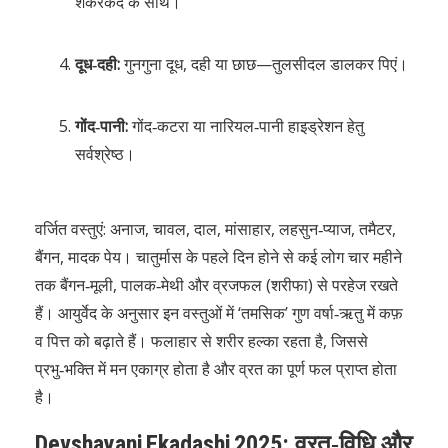
शकरकंद के साथ।
दूध‑दही:
गुनगुना दूध, दही या छाछ—तुलसीदल डालकर पिएं।
गोंद‑पानी:
गोंद‑कटरा या नारियल‑पानी हाइड्रेशन हेतु
सर्वश्रेष्ठ।
वर्जित वस्तुएं: अनाज, चावल, दाल, मांसाहार, लहसुन‑प्याज, तमैटर,
बैंगन, मादक पेय। चातुर्मास के पहले दिन होने से कई लोग चार महीने
तक बैंगन‑मूली, पालक‑मेथी और व्रजफल (शरीफा) से परहेज रखते
हैं। आयुर्वेद के अनुसार इन वस्तुओं में ‘तमसिक’ गुण वर्षा‑ऋतु में कफ़
व पित्त को बढ़ाते हैं। फलाहार से शरीर हल्का रहता है, जिससे
प्रभु‑भक्ति में मन एकाग्र होता है और व्रत का पूर्ण फल प्राप्त होता
है।
Devshayani Ekadashi 2025: व्रत‑विधि और