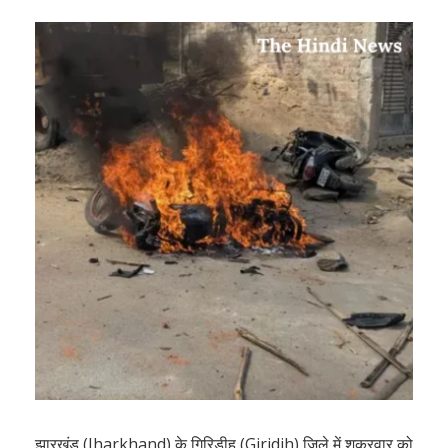
झारखंड (Jharkhand) के गिरिडीह (Giridih) जिले में शुक्रवार को