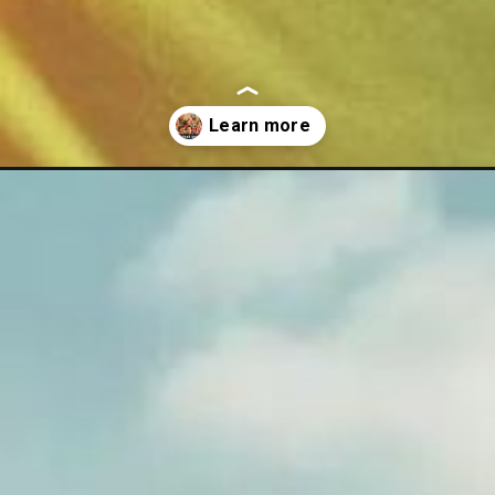
endra-kumars-drama/