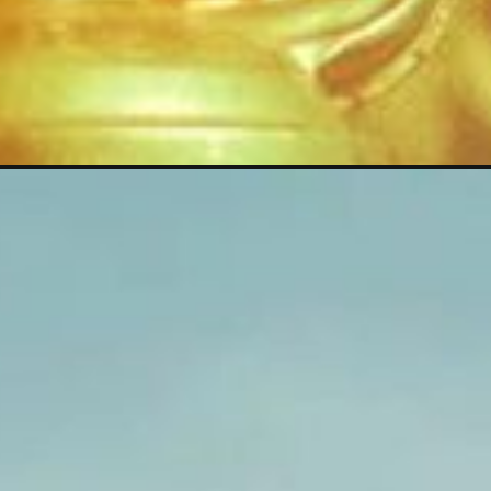
Opening
https://thehindinews.in/panchayat-season-4-jit